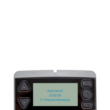
2026-08-05
23:02:59
F 2 Rauchentwicklung