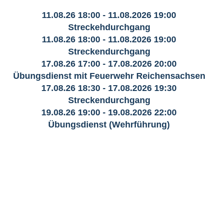
11.08.26 18:00 - 11.08.2026 19:00
Streckehdurchgang
11.08.26 18:00 - 11.08.2026 19:00
Streckendurchgang
17.08.26 17:00 - 17.08.2026 20:00
Übungsdienst mit Feuerwehr Reichensachsen
17.08.26 18:30 - 17.08.2026 19:30
Streckendurchgang
19.08.26 19:00 - 19.08.2026 22:00
Übungsdienst (Wehrführung)