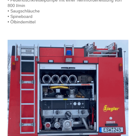
• Feuerlöschkreiselpumpe mit einer Nennförderleistung von
800 l/min
• Saugschläuche
• Spineboard
• Ölbindemittel